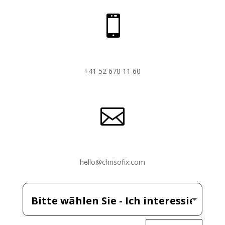

+41 52 670 11 60

hello@chrisofix.com