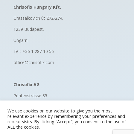
Chrisofix Hungary Kft.
Grassalkovich út 272-274.
1239 Budapest,
Ungarn
Tel.: +36 1 287 10 56
office@chrisofix.com
Chrisofix AG
Püntenstrasse 35
8185 Winkel, Switzerland
We use cookies on our website to give you the most
relevant experience by remembering your preferences and
Schweiz
repeat visits. By clicking “Accept”, you consent to the use of
ALL the cookies.
Tel.: +41 52 670 11 60