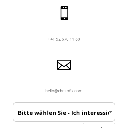

+41 52 670 11 60

hello@chrisofix.com