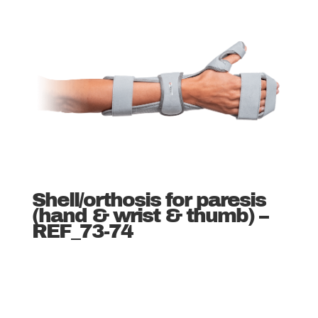
Shell/orthosis for paresis
(hand & wrist & thumb) –
REF_73-74