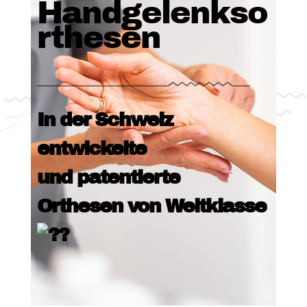
Handgelenkso
rthesen
In der Schweiz
entwickelte
und patentierte
Orthesen von Weltklasse