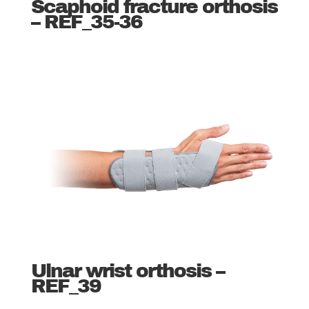
Scaphoid fracture orthosis
– REF_35-36
Ulnar wrist orthosis –
REF_39