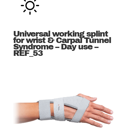
Universal working splint
for wrist & Carpal Tunnel
Syndrome – Day use –
REF_53