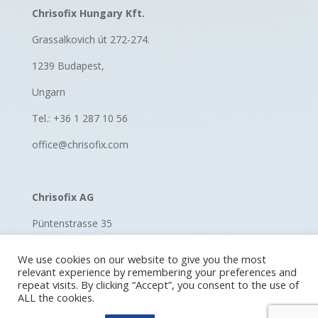
Chrisofix Hungary Kft.
Grassalkovich út 272-274.
1239 Budapest,
Ungarn
Tel.: +36 1 287 10 56
office@chrisofix.com
Chrisofix AG
Püntenstrasse 35
8185 Winkel, Switzerland
We use cookies on our website to give you the most
relevant experience by remembering your preferences and
Schweiz
repeat visits. By clicking “Accept”, you consent to the use of
ALL the cookies.
Tel.: +41 52 670 11 60