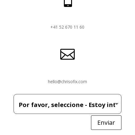
+41 52 670 11 60

hello@chrisofix.com
Enviar