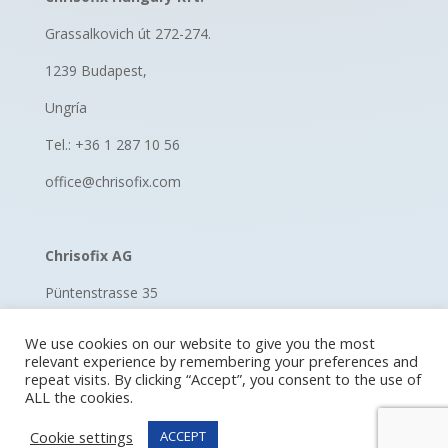
Grassalkovich út 272-274.
1239 Budapest,
Ungría
Tel.: +36 1 287 10 56
office@chrisofix.com
Chrisofix AG
Püntenstrasse 35
8185 Winkel, Switzerland
We use cookies on our website to give you the most
relevant experience by remembering your preferences and
Suiza
repeat visits. By clicking “Accept”, you consent to the use of
ALL the cookies.
Tel.: +41 52 670 11 60
Cookie settings
ACCEPT
hello@chrisofix.com