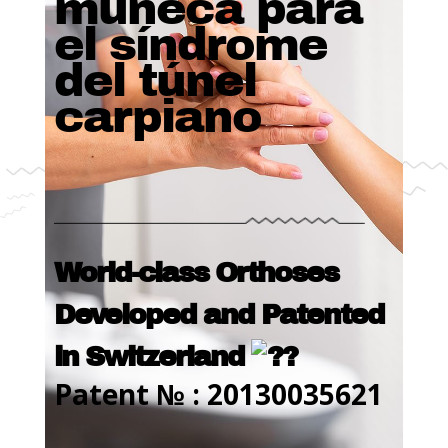
muñeca para
el síndrome
del túnel
carpiano
World-class Orthoses
Developed and Patented
in Switzerland
Patent № : 20130035621