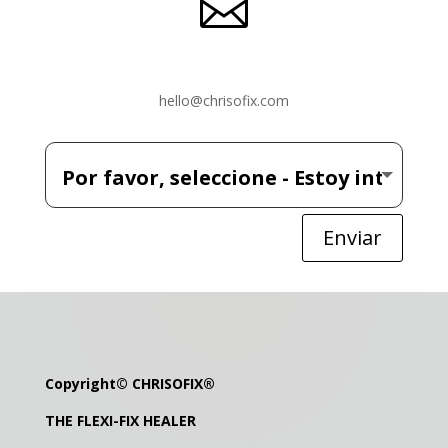

hello@chrisofix.com
Enviar
Copyright©
CHRISOFIX
®
THE FLEXI-FIX HEALER