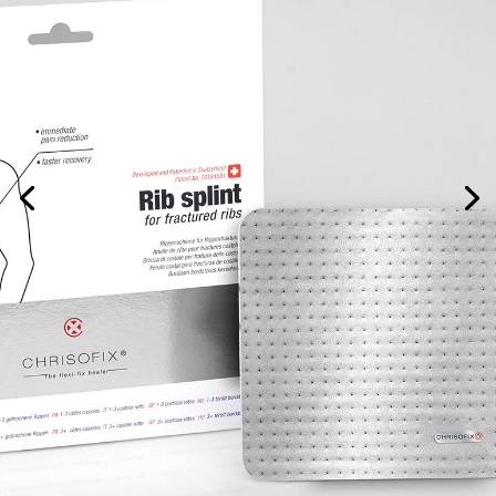
Bordasín
Világszínvonalú ortézisek
Svájcban
kifejlesztve és szabadalmaztatva
Patent
№
: 701845B
Tovább