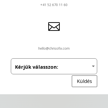
+41 52 670 11 60

hello@chrisofix.com
Küldés