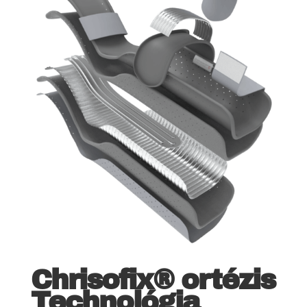
Chrisofix
® ortézis
Technológia